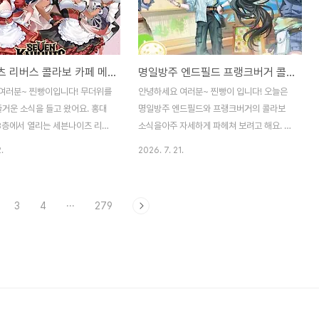
 내에 처치해야 합니다. 이 과정
공격력 비례 3회 피해를 주며 귀면 중첩에 따
는 나비는 여러분께 도움을 주기
라 추가 피해가 발생합니다.귀면은 물리 공격
로는시련을 안겨주기도 하니 상황
력과 치명타 피해가 증가하는 중첩 효과라 한
적 활용이 필수입니다. 또 도적
층 강력해지죠. 두 번째 스킬 무영비검은 후
세븐나이츠 리버스 콜라보 카페 메뉴와 한정 굿즈 보상 가이드
명일방주 엔드필드 프랭크버거 콜라보 기간, 메뉴, 가격 총정리
캐릭터가 해당층에서 사용하는 무
열 적 3명에게 버프 해제 2개(100% 확률)와
어검이나 헬파이어,지폭지술 마법
동시에 3회의 물리 공격력과 대상 최대 생명
여러분~ 찐빵이입니다! 무더위를
안녕하세요 여러분~ 찐빵이 입니다! 오늘은
게 특별한 추가 효과를 주어 공략
력 비례 피해를 줍니다. 2초월 후에는 대상..
즐거운 소식을 들고 왔어요. 홍대
명일방주 엔드필드와 프랭크버거의 콜라보
합니다. 매일 도전..
 3층에서 열리는 세븐나이츠 리버
소식을아주 자세하게 파헤쳐 보려고 해요. 이
카페가 오늘 드디어 오픈했답니다.
번 콜라보는 7월 23일부터 8월 22일까지
.
2026. 7. 21.
지 열리는 이 특별한 공간에서 친
진행되는데 보기만 해도군침 도는 특별한 메
 예쁜 사진도 남기고 맛있는 음식
뉴들이 가득해서 벌써 무엇부터 먹어볼지 고
. 이번 카페의 매력은 정말 끝
민되더라고요.메뉴 구성과 가격까지 꼼꼼하
3
4
···
279
요. 레이첼의 화염 석류 에이드처
게 정리해 드릴 테니 저와 함께 구경해 봐요!
 예쁜 음료들과 아일린의 크림 스
이번 콜라보는 총 3가지 세트로 준비되어 있
캐릭터들의 컨셉을 살린 메뉴들이
습니다. 첫 번째는 깐쇼새우비프버거가 포함
플레이팅 되어 나와요. 특히 이
된 무릉성 세트로매장 가격은 21,700원이고
 위해 준비된 다양한 굿즈 상품들
배달 시에는 22,900원이에요. 이 세트를 선
에서도 소장하고 싶은 아이템들이
택하면 장패드 1종과 게임 내에서 쓸 수 있는
갑 조심하셔야 할 거예요! 방문하
CDK 포토카드를 챙길 수 있어서 소장 가치