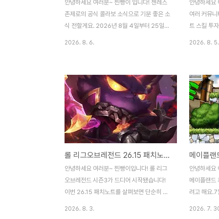
안녕하세요 여러분~ 찐빵이 입니다! 젠레스
안녕하세요 
존제로의 공식 콜라보 소식으로 기분 좋은 소
여러 커뮤니
식 전할게요. 2026년 8월 4일부터 25일까
트 스킬 투
지 전국 반올림피자 매장에서젠레스존제로와
해요. 요즘 
2026. 8. 6.
2026. 8. 5.
콜라보 메뉴를 만나볼 수 있는데요. 일부 매
웅 무기 강화
장은 제외되지만 콜라보 참여 매장은 꾸준히
뚫는 게 훨
업데이트되고 있으니공식 링크로 확인하는
이야기, 여
게 좋아요. 이번 콜라보 메뉴는 두 가지로 구
이야기입니다.
성되어 있어요. 첫 번째 엘렌의 상어 한입과
아 잘못 선
두 번째 마나토의 정성 한판입니다.각 메뉴에
선택이 중요
는 반반피자 또는 고구마 피자가 포함되며,
과 체험을 바
사이즈는 R과 L 두 가지로 나뉘어요.가격은
대미지 효율
R세트가 25,900원, L세트가 29,900원으
해 봤어요. 
롤 리그오브레전드 26.15 패치노트 시즌3 벨베스 리워크 랭크 변경 총정리
로 부담 없이 즐길 수 있는 수준입니다. 특히
나 소모 밸런
콜라보 메뉴를 주문하면 특별한 한정 굿즈까
입니다. 단일
안녕하세요 여러분~ 찐빵이입니다! 롤 리그
안녕하세요 
지 같이 받을 수 있어 더욱 매력적이에요. 엘
터에서도 몹 
오브레전드 시즌3가 드디어 시작됐습니다!
메이플랜드 
렌과 마나토..
죠. 희귀 스..
이번 26.15 패치노트를 살펴보면 단순히 챔
려고 해요.7
피언 몇 개를 조정한 수준이 아니라랭크 시스
다양하고 흥
2026. 8. 3.
2026. 7. 3
템부터 챔피언 밸런스, 클래식 모드까지 꽤
봤는데요.특