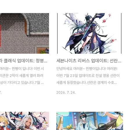
 아이템 개선이 눈에 띄었습니다.
는 글로벌 누적 다운로드 100만 회를 기념해
 거울 기능은 정말 유용해졌어요.
감사 쿠폰과여름 시즌 이벤트가 함께 진행되
을이나 인정된 장소에서 클릭 한
고 있습니다. 이런 보상은 놓치기 아쉬운 편
 퀘스트 장소로 빠르게 이동할 수
이라 바로 확인해 봤습니다. 가장 먼저 챙길
이 훨씬 절약됩니다. 다만 메이플
것은 쿠폰 코드 1mthanks입니다.게임 내 설
35레벨 미만 모험가분들은 아직
정에서 입력하면 보상을 받을 수 있으며8월
없으니 참고하세요. 이번 업데이트
5일 오후 11시 59분(KST)까지 사용할 수
 숲이 새롭게 추가되었는데
있습니다.기념 쿠폰은 기간이 지나면 받을 수
바람의나라 클래식 업데이트: 청명의관문 2막 이벤트 및 순위 보상 정리
세븐나이츠 리버스 업데이트: 선란 각성 효과와 패시브 스킬 정리
이상 70레벨 이하 유저들이 3~6
없는 경우가 많기 때문에 미리 등록해 두시는
전할 수 있습니다. 전에 없던 시
걸 추천드립니다. 여름 시즌 이벤트도 함께
여러분~ 찐빵이 입니다! 이번 시
안녕하세요 여러분~ 찐빵이입니다! 여러분!
군도 함께 이용 가능해졌고보상
진행 중입니다. 이벤트 스테이지를 플레이하
의관문 2막이 새롭게 열려 화려
이번 7월 23일 업데이트로 전설 영웅 선란이
 상향돼서 ..
면 전용 ..
보상이 기다리고 있습니다.7월 23
새롭게 등장했습니다.선란은 경계의 수호자
 19일까지 펼쳐지는 이번 콘텐츠
소속의 공격형 영웅으로화려한 스킬과 강력
.
2026. 7. 24.
9 이상의 캐릭터라면누구나 2~4
한 부활 패시브로 눈길을 끌고 있어요. 먼저
참여할 수 있어요. 국내성 북쪽
선란의 기본 공격은 적 단일 대상에게 물리
쪽 NPC와 대화해 쉽게 입장 가
공격력 100%에서 각성 후에는 145% 피해
명의관문 2막은 총 100단계로
를 줍니다. 스킬 중 첫 번째 연환참은 후열의
으며각 층에 위치한 관문문지기
적 3명(초기) 혹은 4명(2초월 효과)에게물리