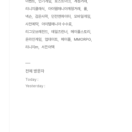
이벤트
인기게임
로스트아크
계정거래
리니지클래식
아이템매니아계정거래
롤
넥슨
검은사막
던전앤파이터
모바일게임
사전예약
아이템매니아 수수료
리그오브레전드
테일즈런너
메이플스토리
온라인게임
업데이트
메이플
MMORPG
리니지m
서든어택
전체 방문자
Today :
Yesterday :