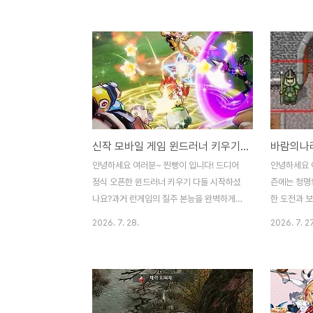
많은 변화가 담겨 있었는데요.하나씩 살펴보
새로운 던전
다 보니 이번 패치는 생각보다 영향력이 큰
먼저 차원의
업데이트라는 느낌이 들었습니다. 가장 먼저
이제 각 마
눈에 들어온 건 역시 벨베스 리워크였습니다.
번으로 파티
게임블로거 입장에서 가장 흥미롭게 본 부분
있어서 시간
도 바로 여기였는데요. 예전에는 초반 힘으로
아일랜드와 
빠르게 굴리는 챔피언이라는 이미지가 강했
사용할 수 
다면이제는 중후반으로 갈수록 진짜 공허의
로 독안개의
신작 모바일 게임 윈드러너 키우기 쿠폰모음
여제다운 존재감을 보여주는 방향으로 바뀌
요.45레벨 
었습니다. 특히 중첩을 충분히 쌓으면 궁극기
인 파티로 도
안녕하세요 여러분~ 찐빵이 입니다! 드디어
안녕하세요 
형태를 오래 유지할 수 있도록변경된 점은 벨
그너스 직업
정식 오픈한 윈드러너 키우기 다들 시작하셨
즌에는 청명
베스를 즐겨하시는 분들이라면 한 ..
경험치가 많이
나요?과거 런게임의 질주 본능을 완벽하게
한 도전과 
계승하면서 방치형 RPG 특유의무한 성장 구
일부터 8월
2026. 7. 28.
2026. 7. 27
조를 아주 잘 녹여냈다는 평가가 지배적입니
는 레벨 9
다. 이 게임의 핵심은 역시 멈추지 않는 성장
인 그룹으로 
이죠. 바쁜 직장인이나 학생들도 접속만 하면
과 부여성 북
자동으로 쌓이는 오프라인 보상 덕분에 레벨
능합니다.청
업 스트레스가 거의 없습니다. 몬스터를 때릴
구성되어 있