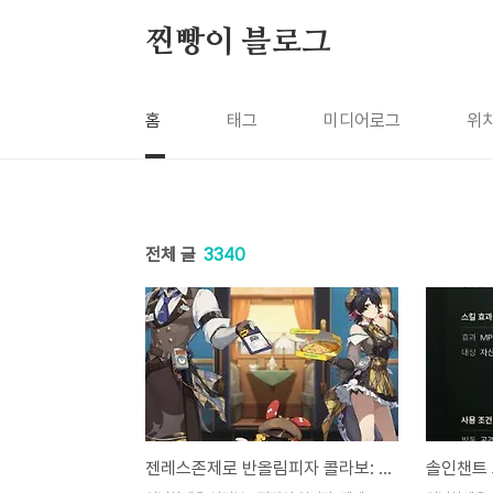
본문 바로가기
찐빵이 블로그
홈
태그
미디어로그
위
전체 글
3340
젠레스존제로 반올림피자 콜라보: 엘렌 마나토 콜라보 메뉴 가격과 굿즈 안내