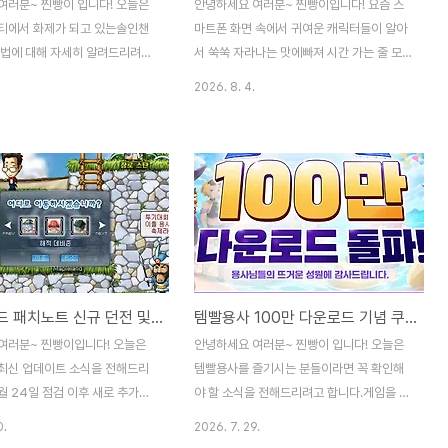
여러분~ 찐빵이 입니다! 오늘은
안녕하세요 여러분~ 찐빵이입니다! 요즘 스
티에서 화제가 되고 있는솔인챈
마트폰 화면 속에서 귀여운 캐릭터들이 알아
자법에 대해 자세히 알려드리려고
서 쑥쑥 자라나는 맛에빠져 시간 가는 줄 모
솔인챈트 투자 고민 많으시죠? 영
르고 살고 있어요. 손을 바쁘게 움직이지 않
2026. 8. 4.
보다는 사실 영웅 스킬 한 개를
아도 알아서 레벨업을 해주니까저처럼 바쁜
씬 빨리 사냥 속도를 올려준다는
일상 속에서 가볍게 즐기기 딱 좋은 신작 방
러 커뮤니티에서 공통으로 들리는
치형 게임이 나왔더라고요. 바로 요즘 커뮤니
 물론 필요한 나인 수가 꽤 많
티마다 소문이 자욱한 쿠키런 크럼블인데요.
택하면 후회할 수도 있으니 신중한
발 빠르게 소식 물어다가 제 블로그에 싹 정
합니다. 저도 여러 커뮤니티 의견
리해 드리려고 달려왔습니다. 이번 게임은 초
탕으로 각 직업별 MP 소모 대비
코방울 왕국을 배경으로 온갖 애매한 의뢰를
과 스킬 우선순위를 꼼꼼히 정리
도맡아 하는 부스러기 용병단의 유쾌한 모험
먼저 레인저는 스킬 대미지와 마
을 그리고 있어요. 다크체리맛 쿠키, 요거트
메이플랜드 패치노트 신규 던전 및 파티퀘스트 추가 소식 정리
템빨용사 100만 다운로드 기념 쿠폰 여름 이벤트 세이렌 보상 총정리
스가 가장 잘 잡힌 직업 중 하나
베리맛 쿠키, 포도넝쿨맛 쿠키까지 개성 넘치
 타깃 스킬 위주라 고레벨 사냥
는 멤버들이 먼지 몬스터를 청소하다가 실수
여러분~ 찐빵이입니다! 오늘은
안녕하세요 여러분~ 찐빵이 입니다! 오늘은
한 마리씩 잡기 좋은 장점이 있
로 왕성 일부를 무너뜨리는 초대형 사고를 치
최신 업데이트 소식을 전해드리
템빨용사를 즐기시는 분들이라면 꼭 확인해
게 된답니다. 결국 거액의 ..
월 24일 점검 이후 새로 추가된
야 할 소식을 전해드리려고 합니다.게임을 하
미로운 콘텐츠들을 꼼꼼히 살펴
다 보면 이런 기념 이벤트 하나만 잘 챙겨도
0.
2026. 7. 29.
히 파티 퀘스트 이동의 편리함과
성장에 도움이 되는 경우가 많은데요. 이번에