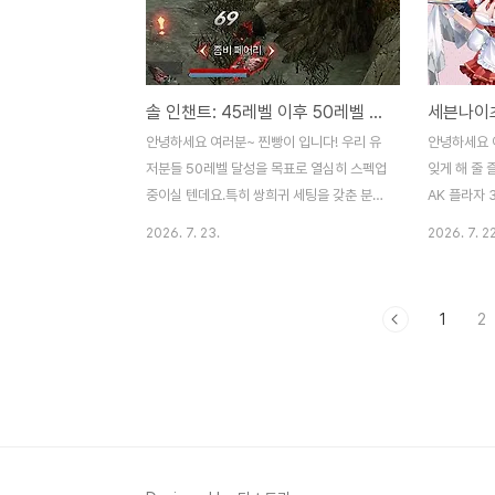
때마다 쏟아지는 전리품과 골드를 보면 저절
를 제한 시간
로 입꼬리가 올라가더라구요!또 보스전이나
에서 등장하
던전, PVP 아레나까지 콘텐츠의 깊이도 꽤
도 하고 때
탄탄했습니다. 단순히 방치만 하는 게 아니라
에 맞는 전략
솔 인챈트: 45레벨 이후 50레벨 사냥터 선택 가이드
전략적인 덱 구성과 수집 요소가 결합되어 있
과 주술사 
어 꽤 흥미롭게 지켜보고 있답니다. 특히 눈
형검, 이기
안녕하세요 여러분~ 찐빵이 입니다! 우리 유
안녕하세요 
여겨볼 부분은 탑승 시스템입니다. 이동 수단
은 몬스터에
저분들 50레벨 달성을 목표로 열심히 스펙업
잊게 해 줄 
을 넘어 전투 효율을 ..
에 재미를 더
중이실 텐데요.특히 쌍희귀 세팅을 갖춘 분들
AK 플라자
이라면 어디서 사냥해야 가장 효율적 일지 고
스 콜라보 
2026. 7. 23.
2026. 7. 22
민이 많으실 거예요.제가 오늘 그 고민을 한
8월 11일까
번에 해결해 드릴게요! 먼저 경험치 효율 면
구들과 함께
에서 단연 1등은 저주받은 산맥입니다. 서버
도 즐겨보세요
1
2
상황을 슥 둘러보니 통제만 없다면 이곳이 그
이 없더라고
야말로 성지더라고요. 솔로 플레이로 사냥할
럼 이름부터
경우 시간당 약 2.48%라는 놀라운 경험치
파게티 등 
를 챙길 수 있는데45레벨부터 쭉 달리면 12
정말 예쁘게 
일이 채 걸리지 않는다는 계산이 나오네요.
번 콜라보를
혹시 사냥이 막히더라도 겹사 사냥을 활용하
은 일상 속
면 15일 내외로50레벨 고지에 도달할 수 있
가득해서 지